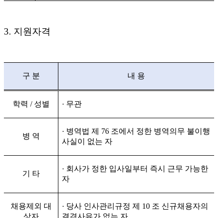
3.
지원자격
구 분
내 용
학력
/
성별
·
무관
·
병역법 제
76
조에서 정한 병역의무 불이행
병 역
사실이 없는 자
·
회사가 정한 입사일부터 즉시 근무 가능한
기 타
자
채용제외 대
·
당사 인사관리규정 제
10
조 신규채용자의
상자
결격사유가 없는 자