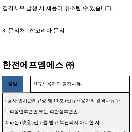
결격사유 발생 시 채용이 취소될 수 있습니다
.
8.
문의처
:
잡코리아 문의
한전에프엠에스
㈜
붙임
신규채용자의 결격사유
<
당사 인사관리규정 제
10
조
(
신규채용자의 결격사유
)>
1.
피성년후견인 또는 피한정후견인
2.
파산
(
破産
)
선고를 받고 복권되지 아니한 자