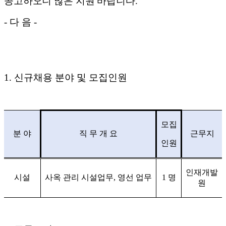
공고하오니 많은
지원
바랍니다
.
-
다 음
-
1.
신규채용 분야 및 모집인원
모집
분 야
직 무 개 요
근무지
인원
인재개발
시설
사옥 관리 시설업무, 영선 업무
1
명
원