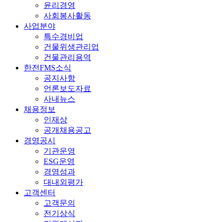
윤리경영
사회봉사활동
사업분야
특수경비업
건물위생관리업
건물관리용역
한전FMS소식
공지사항
언론보도자료
사내뉴스
채용정보
인재상
공개채용공고
경영공시
기관운영
ESG운영
경영성과
대내외평가
고객센터
고객문의
전기상식