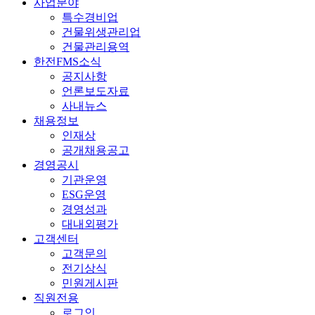
사업분야
특수경비업
건물위생관리업
건물관리용역
한전FMS소식
공지사항
언론보도자료
사내뉴스
채용정보
인재상
공개채용공고
경영공시
기관운영
ESG운영
경영성과
대내외평가
고객센터
고객문의
전기상식
민원게시판
직원전용
로그인