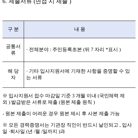
6.
제출서류
(
면접 시 제출
)
구 분
내 용
공통서
·
전체분야
:
주민등록초본
(
뒤
7
자리
*
표시
)
류
해 당
·
기타 입사지원서에 기재한 사항을 증명할 수 있
자
는 서류
※
입사지원서 접수 마감일 기준
3
개월 이내
(
국민체력 제
외
)
발급받은 서류로 제출
(
원본 제출 원칙
)
-
원본 제출이 어려운 경우 원본 제시 후 사본 제출 가능
※
모든 경력증명서는 기관장 직인이 반드시 날인되고
,
입사
일
·
퇴사일
(
년
/
월
/
일까지
)
과