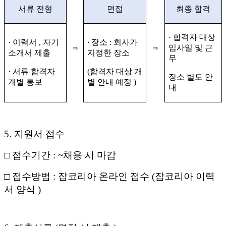
서류 전형
면접
최종 합격
·
합격자 대상
·
이력서
,
자기
·
장소
:
회사가
입사일 및 근
⇒
⇒
소개서 제출
지정한 장소
무
·
서류 합격자
(
합격자 대상 개
장소 별도 안
개별 통보
별 안내 예정
)
내
5.
지원서 접수
□
접수기간
: ~
채용 시 마감
□
접수방법
:
잡코리아 온라인 접수
(
잡코리아 이력
서 양식
)