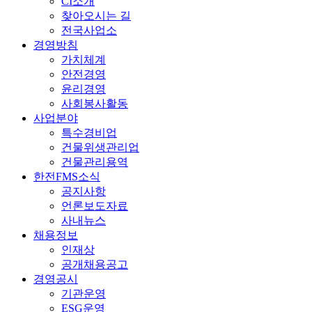
CI소개
찾아오시는 길
전국사업소
경영방침
가치체계
안전경영
윤리경영
사회봉사활동
사업분야
특수경비업
건물위생관리업
건물관리용역
한전FMS소식
공지사항
언론보도자료
사내뉴스
채용정보
인재상
공개채용공고
경영공시
기관운영
ESG운영