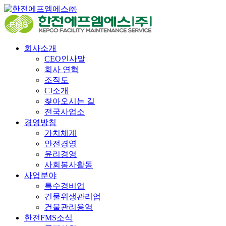
회사소개
CEO인사말
회사 연혁
조직도
CI소개
찾아오시는 길
전국사업소
경영방침
가치체계
안전경영
윤리경영
사회봉사활동
사업분야
특수경비업
건물위생관리업
건물관리용역
한전FMS소식