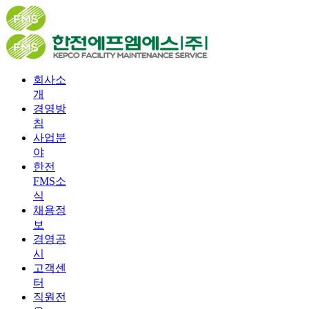
회사소
개
경영방
침
사업분
야
한전
FMS소
식
채용정
보
경영공
시
고객센
터
직원전