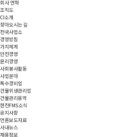
회사 연혁
조직도
CI소개
찾아오시는 길
전국사업소
경영방침
가치체계
안전경영
윤리경영
사회봉사활동
사업분야
특수경비업
건물위생관리업
건물관리용역
한전FMS소식
공지사항
언론보도자료
사내뉴스
채용정보