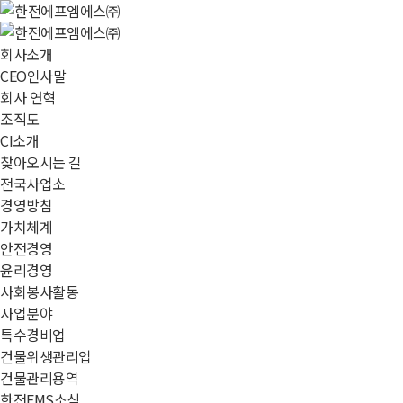
회사소개
CEO인사말
회사 연혁
조직도
CI소개
찾아오시는 길
전국사업소
경영방침
가치체계
안전경영
윤리경영
사회봉사활동
사업분야
특수경비업
건물위생관리업
건물관리용역
한전FMS소식