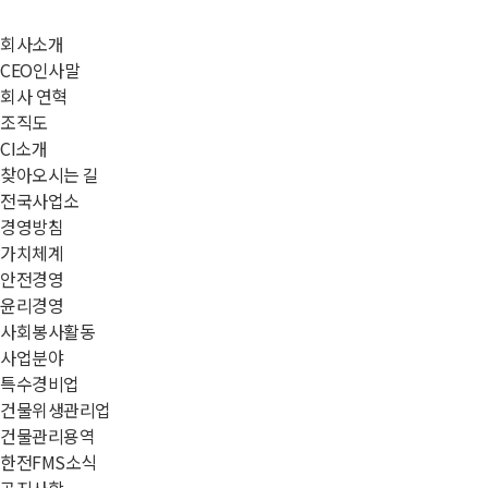
닫
회사소개
기
CEO인사말
회사 연혁
조직도
CI소개
찾아오시는 길
전국사업소
경영방침
가치체계
안전경영
윤리경영
사회봉사활동
사업분야
특수경비업
건물위생관리업
건물관리용역
한전FMS소식