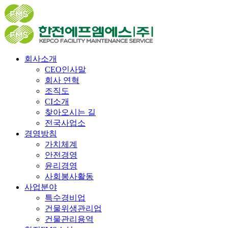
회사소개
CEO인사말
회사 연혁
조직도
CI소개
찾아오시는 길
전국사업소
경영방침
가치체계
안전경영
윤리경영
사회봉사활동
사업분야
특수경비업
건물위생관리업
건물관리용역