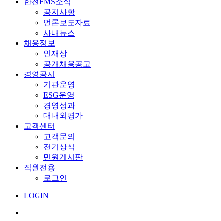
한전FMS소식
공지사항
언론보도자료
사내뉴스
채용정보
인재상
공개채용공고
경영공시
기관운영
ESG운영
경영성과
대내외평가
고객센터
고객문의
전기상식
민원게시판
직원전용
로그인
LOGIN