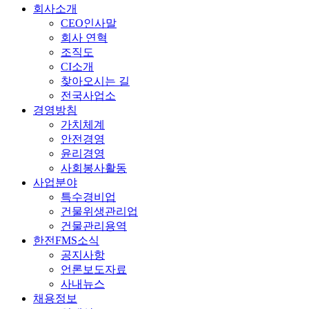
회사소개
CEO인사말
회사 연혁
조직도
CI소개
찾아오시는 길
전국사업소
경영방침
가치체계
안전경영
윤리경영
사회봉사활동
사업분야
특수경비업
건물위생관리업
건물관리용역
한전FMS소식
공지사항
언론보도자료
사내뉴스
채용정보