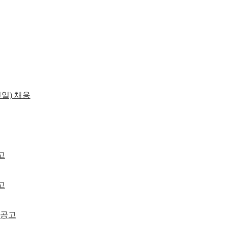
일) 채용
고
고
용공고