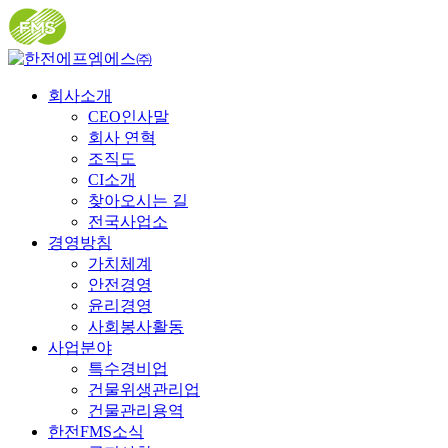
회사소개
CEO인사말
회사 연혁
조직도
CI소개
찾아오시는 길
전국사업소
경영방침
가치체계
안전경영
윤리경영
사회봉사활동
사업분야
특수경비업
건물위생관리업
건물관리용역
한전FMS소식