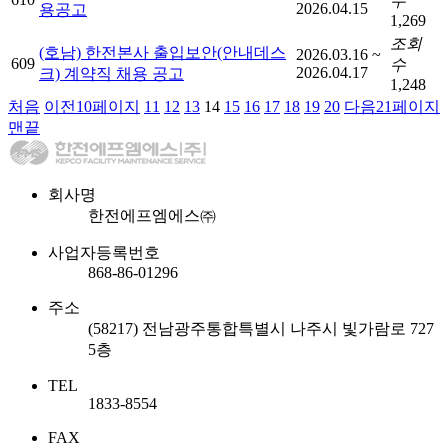
수
2026.04.15
용공고
1,269
조회
(호남) 한전본사 출입보안(안내데스
2026.03.16 ~
609
수
2026.04.17
크) 계약직 채용 공고
1,248
페
페
페
열
페
페
페
페
페
페
페
처음
이전
10
페이지
11
12
13
14
15
16
17
18
19
20
다음
21
페이지
이
이
이
린
이
이
이
이
이
이
이
맨끝
지
지
지
지
지
지
지
지
지
지
회사명
한전에프엠에스㈜
사업자등록번호
868-86-01296
주소
(58217) 전남광주통합특별시 나주시 빛가람로 727
5층
TEL
1833-8554
FAX