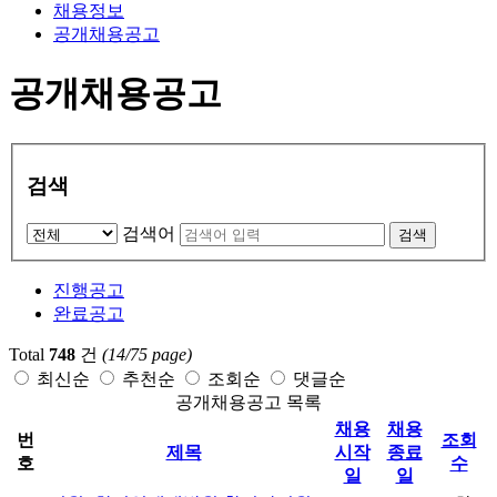
채용정보
공개채용공고
공개채용공고
검색
검색어
검색
진행공고
완료공고
Total
748
건
(14/75 page)
최신순
추천순
조회순
댓글순
공개채용공고 목록
채용
채용
번
조회
제목
시작
종료
호
수
일
일