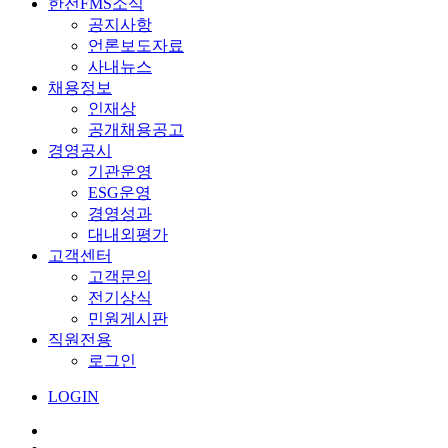
한전FMS소식
공지사항
언론보도자료
사내뉴스
채용정보
인재상
공개채용공고
경영공시
기관운영
ESG운영
경영성과
대내외평가
고객센터
고객문의
전기상식
민원게시판
직원전용
로그인
LOGIN