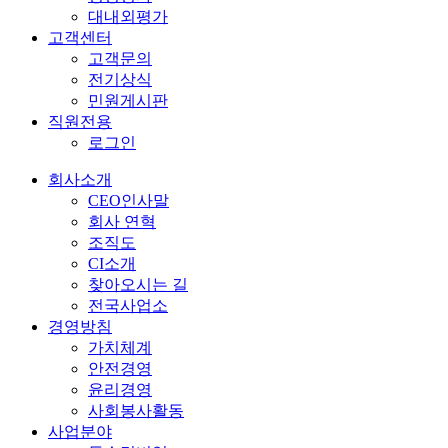
대내외평가
고객센터
고객문의
전기상식
민원게시판
직원전용
로그인
회사소개
CEO인사말
회사 연혁
조직도
CI소개
찾아오시는 길
전국사업소
경영방침
가치체계
안전경영
윤리경영
사회봉사활동
사업분야