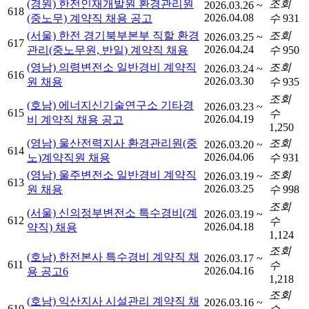
(경원) 한전인재개발원 환경관리원
조회
2026.03.26 ~
618
2026.04.08
(중노무) 계약직 채용 공고
수
931
(서울) 한전 경기북부본부 직할 환경
조회
2026.03.25 ~
617
2026.04.24
관리(중노무원, 반일) 계약직 채용
수
950
(영남) 의령변전소 일반경비 계약직
조회
2026.03.24 ~
616
2026.03.30
원 채용
수
935
조회
(호남) 에너지신기술연구소 기타경
2026.03.23 ~
615
수
2026.04.19
비 계약직 채용 공고
1,250
(영남) 울산전력지사 환경관리원(중
조회
2026.03.20 ~
614
2026.04.06
노)계약직원 채용
수
931
(영남) 울주변전소 일반경비 계약직
조회
2026.03.19 ~
613
2026.03.25
원 채용
수
998
조회
(서울) 신의정부변전소 특수경비(계
2026.03.19 ~
612
수
2026.04.18
약직) 채용
1,124
조회
(호남) 한전본사 특수경비 계약직 채
2026.03.17 ~
611
수
2026.04.16
용 공고6
1,218
조회
(호남) 익산지사 시설관리 계약직 채
2026.03.16 ~
610