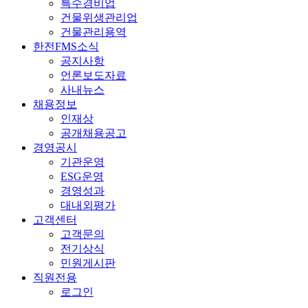
특수경비업
건물위생관리업
건물관리용역
한전FMS소식
공지사항
언론보도자료
사내뉴스
채용정보
인재상
공개채용공고
경영공시
기관운영
ESG운영
경영성과
대내외평가
고객센터
고객문의
전기상식
민원게시판
직원전용
로그인