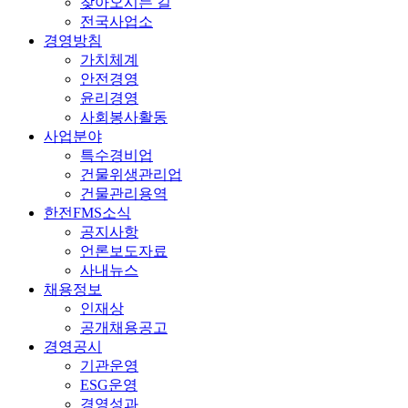
찾아오시는 길
전국사업소
경영방침
가치체계
안전경영
윤리경영
사회봉사활동
사업분야
특수경비업
건물위생관리업
건물관리용역
한전FMS소식
공지사항
언론보도자료
사내뉴스
채용정보
인재상
공개채용공고
경영공시
기관운영
ESG운영
경영성과