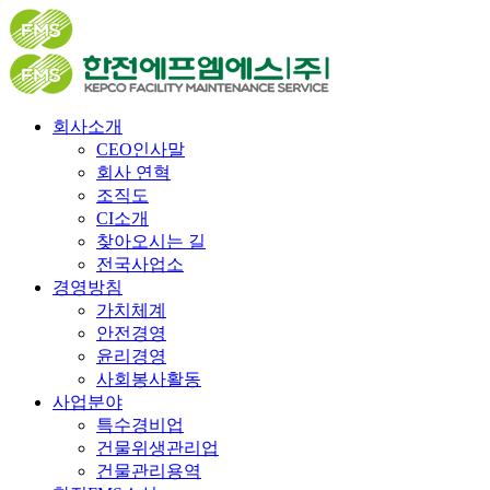
회사소개
CEO인사말
회사 연혁
조직도
CI소개
찾아오시는 길
전국사업소
경영방침
가치체계
안전경영
윤리경영
사회봉사활동
사업분야
특수경비업
건물위생관리업
건물관리용역