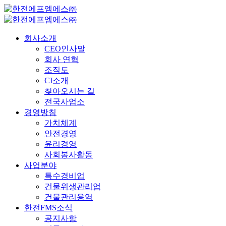
회사소개
CEO인사말
회사 연혁
조직도
CI소개
찾아오시는 길
전국사업소
경영방침
가치체계
안전경영
윤리경영
사회봉사활동
사업분야
특수경비업
건물위생관리업
건물관리용역
한전FMS소식
공지사항