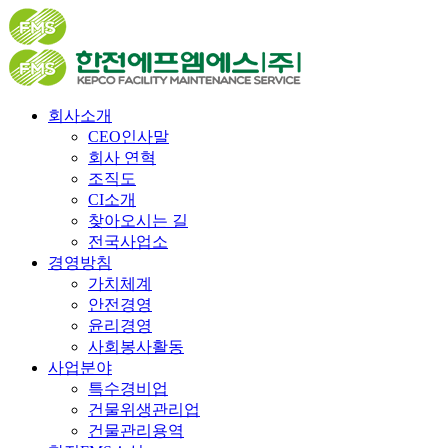
회사소개
CEO인사말
회사 연혁
조직도
CI소개
찾아오시는 길
전국사업소
경영방침
가치체계
안전경영
윤리경영
사회봉사활동
사업분야
특수경비업
건물위생관리업
건물관리용역