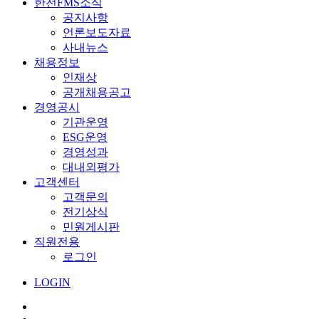
한전FMS소식
공지사항
언론보도자료
사내뉴스
채용정보
인재상
공개채용공고
경영공시
기관운영
ESG운영
경영성과
대내외평가
고객센터
고객문의
전기상식
민원게시판
직원전용
로그인
LOGIN