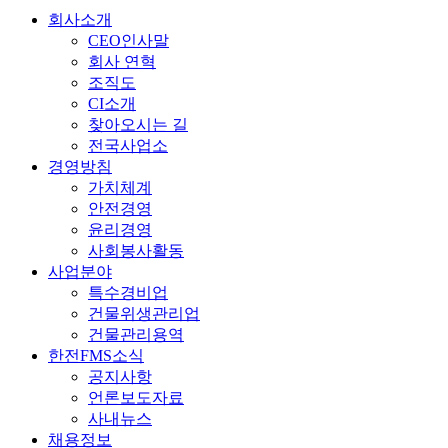
회사소개
CEO인사말
회사 연혁
조직도
CI소개
찾아오시는 길
전국사업소
경영방침
가치체계
안전경영
윤리경영
사회봉사활동
사업분야
특수경비업
건물위생관리업
건물관리용역
한전FMS소식
공지사항
언론보도자료
사내뉴스
채용정보