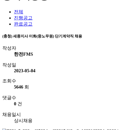
전체
진행공고
완료공고
(충청) 세종지사 미화(중노무원) 단기계약직 채용
작성자
한전FMS
작성일
2023-05-04
조회수
5646
회
댓글수
0
건
채용일시
상시채용